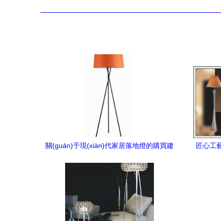
關(guān)于現(xiàn)代家居落地燈的購買建
匠心工藝
議及注意事項
照明90