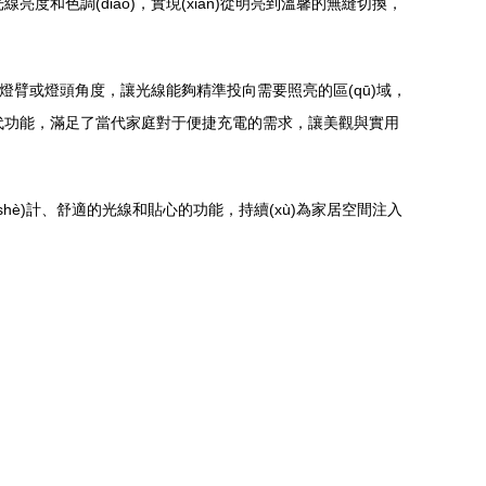
光線亮度和色調(diào)，實現(xiàn)從明亮到溫馨的無縫切換，
ié)的燈臂或燈頭角度，讓光線能夠精準投向需要照亮的區(qū)域，
n)代功能，滿足了當代家庭對于便捷充電的需求，讓美觀與實用
shè)計、舒適的光線和貼心的功能，持續(xù)為家居空間注入