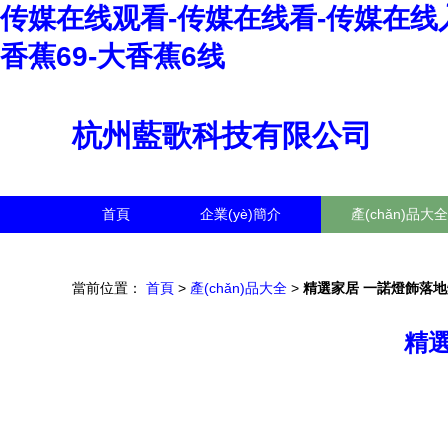
传媒在线观看-传媒在线看-传媒在线入
香蕉69-大香蕉6线
杭州藍歌科技有限公司
首頁
企業(yè)簡介
產(chǎn)品大全
當前位置：
首頁
>
產(chǎn)品大全
>
精選家居 一諾燈飾落地燈
精選