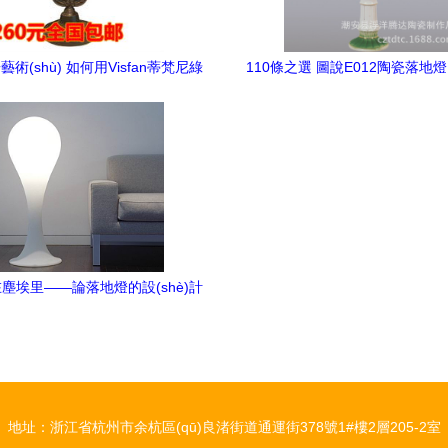
術(shù) 如何用Visfan蒂梵尼綠
110條之選 圖說E012陶瓷落地
地燈打造地中海田園風空間
銷的背后價值
塵埃里——論落地燈的設(shè)計
美學與生活哲學
地址：浙江省杭州市余杭區(qū)良渚街道通運街378號1#樓2層205-2室