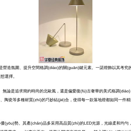
造氛圍、提升空間格調(diào)的關(guān)鍵元素。一諾燈飾以其考究的設(
理想選擇。
。無論是追求簡約時尚的北歐風，還是偏愛復(fù)古奢華的美式格調(di
陶瓷等多種材質(zhì)的巧妙結(jié)合，使得每一款落地燈都如同一件精致
(yōu)勢。其產(chǎn)品多采用高品質(zhì)的LED光源，光線