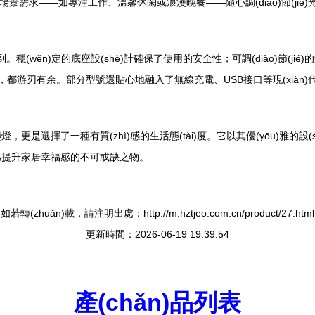
不同的場景需求——如專注工作、溫馨休閑或浪漫晚餐——隨心調(diào)節(jié)
穩(wěn)定的底座設(shè)計確保了使用的安全性；可調(diào)節(j
，都游刃有余。部分型號還貼心地融入了無線充電、USB接口等現(xià
是選擇了一種有質(zhì)感的生活態(tài)度。它以其優(yōu)雅的設(
為提升家居幸福感的不可或缺之物。
如若轉(zhuǎn)載，請注明出處：http://m.hztjeo.com.cn/product/27.html
更新時間：2026-06-19 19:39:54
產(chǎn)品列表