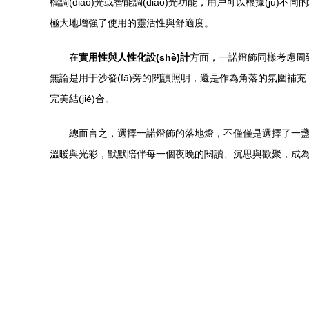
檔調(diào)光或智能調(diào)光功能，用戶可以根據(jù)
極大地增強了使用的靈活性與舒適度。
在
實用性與人性化設(shè)計
方面，一諾燈飾同樣考慮周到。
無論是用于沙發(fā)旁的閱讀照明，還是作為角落的氛圍補充
完美結(jié)合。
總而言之，選擇一諾燈飾的落地燈，不僅僅是選擇了一盞燈，更
溫暖與光彩，默默陪伴每一個夜晚的閱讀、沉思與歡聚，成