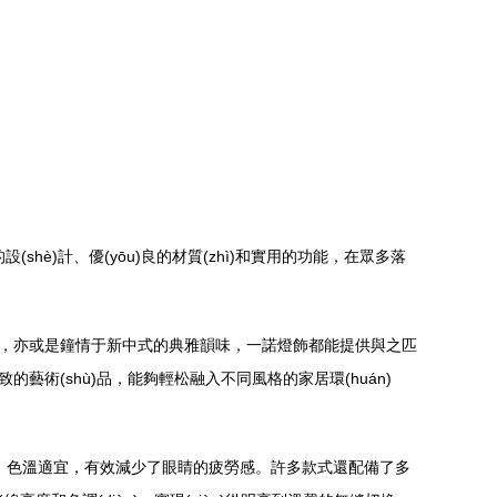
shè)計、優(yōu)良的材質(zhì)和實用的功能，在眾多落
ào)，亦或是鐘情于新中式的典雅韻味，一諾燈飾都能提供與之匹
的藝術(shù)品，能夠輕松融入不同風格的家居環(huán)
柔和均勻，色溫適宜，有效減少了眼睛的疲勞感。許多款式還配備了多