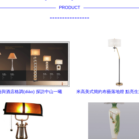
PRODUCT
----------------
與酒店格調(diào) 探訪中山一曦
米高美式簡約布藝落地燈 點亮
32木藝落地燈的工程經(jīng)典之
藝術(shù)
路