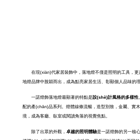
在現(xiàn)代家居裝飾中，落地燈不僅是照明的工具，更是營
地燈品牌中脫穎而出，成為點亮家居生活、彰顯個人品味的
一諾燈飾落地燈最顯著的特點是
設(shè)計風格的多樣性
配的產(chǎn)品系列。燈體線條流暢，造型別致，金屬、實木、
境，成為客廳、臥室或閱讀角落的視覺焦點。
除了出眾的外觀，
卓越的照明體驗
是一諾燈飾的另一核心優