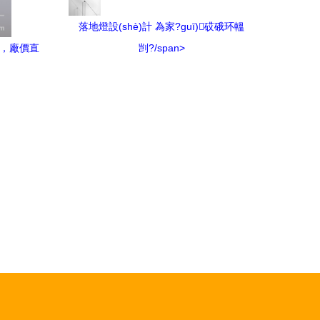
落地燈設(shè)計 為家?guī)砹硪环轀
燈，廠價直
剀?/span>