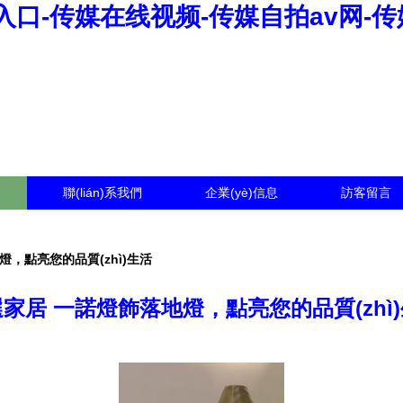
口-传媒在线视频-传媒自拍av网-传
聯(lián)系我們
企業(yè)信息
訪客留言
，點亮您的品質(zhì)生活
家居 一諾燈飾落地燈，點亮您的品質(zhì