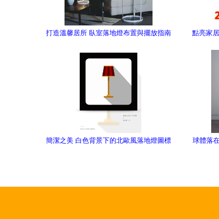
打造溫馨居所 臥室落地燈布置與擺放指南
點亮家居藝
落
簡潔之美 白色背景下的北歐風落地燈圖標
球體落在
設(shè)計